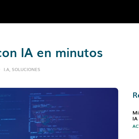
con IA en minutos
I.A
,
SOLUCIONES
R
Mi
IA
AC