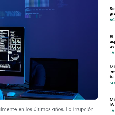
Se
gr
AC
El
es
av
I.A
Mi
in
tu
SO
Mi
IA
lmente en los últimos años. La irrupción
I.A