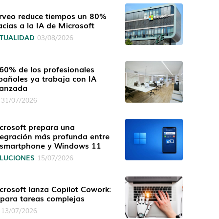
rveo reduce tiempos un 80%
acias a la IA de Microsoft
TUALIDAD
03/08/2026
 60% de los profesionales
pañoles ya trabaja con IA
anzada
31/07/2026
crosoft prepara una
tegración más profunda entre
 smartphone y Windows 11
LUCIONES
15/07/2026
crosoft lanza Copilot Cowork:
 para tareas complejas
13/07/2026