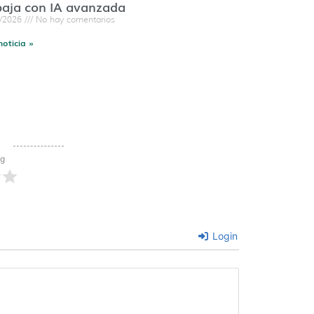
baja con IA avanzada
7/2026
No hay comentarios
noticia »
ng
Login