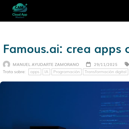
Famous.ai: crea apps 
MANUEL AYUDARTE ZAMORANO
29/11/2025
Trata sobre:
apps
IA
Programación
Transformación digital