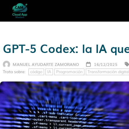
GPT-5 Codex: la IA qu
MANUEL AYUDARTE ZAMORANO
16/12/2025
Trata sobre:
código
IA
Programación
Transformación digita