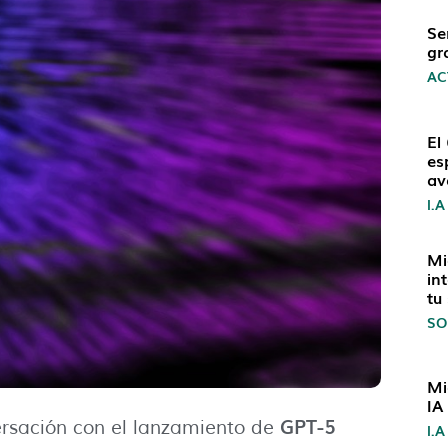
Se
gr
AC
El
es
av
I.A
Mi
in
tu
SO
Mi
IA
GPT-5
ersación con el lanzamiento de
I.A