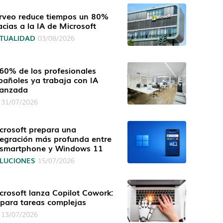
rveo reduce tiempos un 80%
acias a la IA de Microsoft
TUALIDAD
03/08/2026
 60% de los profesionales
pañoles ya trabaja con IA
anzada
31/07/2026
crosoft prepara una
tegración más profunda entre
 smartphone y Windows 11
LUCIONES
15/07/2026
crosoft lanza Copilot Cowork:
 para tareas complejas
13/07/2026