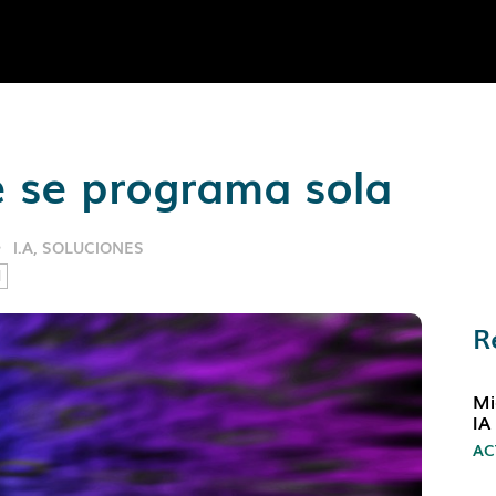
e se programa sola
I.A
,
SOLUCIONES
l
R
Mi
IA
AC