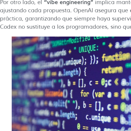
“vibe engineering”
Por otro lado, el
implica mante
ajustando cada propuesta. OpenAI asegura que 
práctica, garantizando que siempre haya superv
Codex no sustituye a los programadores, sino qu