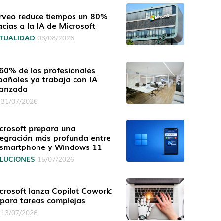
rveo reduce tiempos un 80%
acias a la IA de Microsoft
TUALIDAD
03/08/2026
 60% de los profesionales
pañoles ya trabaja con IA
anzada
31/07/2026
crosoft prepara una
tegración más profunda entre
 smartphone y Windows 11
LUCIONES
15/07/2026
crosoft lanza Copilot Cowork:
 para tareas complejas
13/07/2026