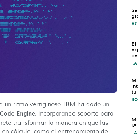
Se
gr
AC
El
es
av
I.A
Mi
in
tu
SO
a un ritmo vertiginoso. IBM ha dado un
 Code Engine
, incorporando soporte para
Mi
omete transformar la manera en que las
IA
 en cálculo, como el entrenamiento de
I.A