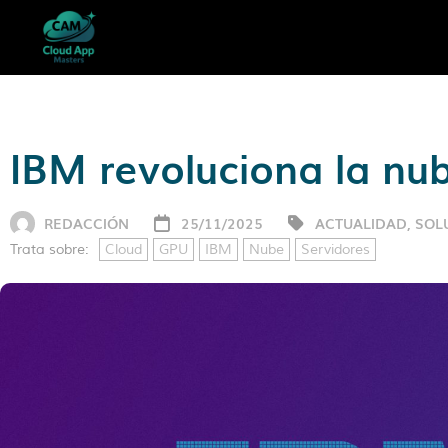
IBM revoluciona la nu
REDACCIÓN
25/11/2025
ACTUALIDAD
,
SOL
Trata sobre:
Cloud
GPU
IBM
Nube
Servidores