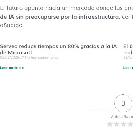
El futuro apunta hacia un mercado donde las e
de IA sin preocuparse por la infraestructura
, cen
añadido.
Serveo reduce tiempos un 80% gracias a la IA
El 
de Microsoft
tra
03/08/2026
No hay comentarios
31/0
Leer noticia »
Leer 
0
Article Rati