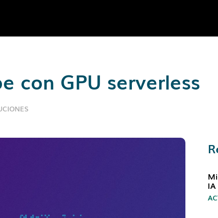
be con GPU serverless
UCIONES
R
Mi
IA
AC