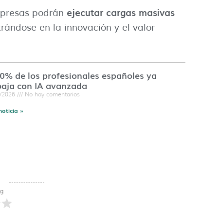
ejecutar cargas masivas
mpresas podrán
trándose en la innovación y el valor
60% de los profesionales españoles ya
baja con IA avanzada
7/2026
No hay comentarios
noticia »
ng