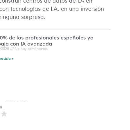
construir centros de datos de I.A en
con tecnologías de I.A, en una inversión
 ninguna sorpresa.
60% de los profesionales españoles ya
baja con IA avanzada
7/2026
No hay comentarios
noticia »
ng