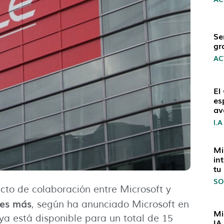
Se
gr
AC
El
es
av
I.A
Mi
in
tu
SO
cto de colaboración entre Microsoft y
nes más
, según ha anunciado Microsoft en
Mi
o ya está disponible para un total de 15
IA