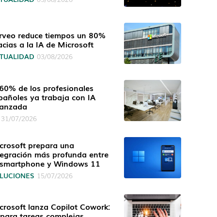
rveo reduce tiempos un 80%
acias a la IA de Microsoft
TUALIDAD
03/08/2026
 60% de los profesionales
pañoles ya trabaja con IA
anzada
31/07/2026
crosoft prepara una
tegración más profunda entre
 smartphone y Windows 11
LUCIONES
15/07/2026
crosoft lanza Copilot Cowork:
 para tareas complejas