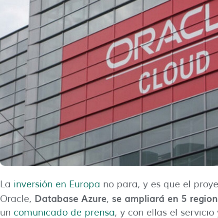
La
inversión en Europa
no para, y es que el proye
Database Azure
se ampliará en 5 regio
Oracle,
,
un
comunicado de prensa
, y con ellas el servici