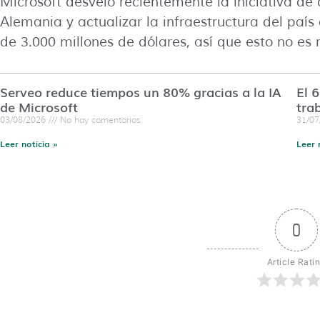
Microsoft desveló recientemente la iniciativa de 
Alemania y actualizar la infraestructura del país 
de 3.000 millones de dólares, así que esto no es
Serveo reduce tiempos un 80% gracias a la IA
El 
de Microsoft
tra
03/08/2026
No hay comentarios
31/0
Leer noticia »
Leer 
0
Article Rati