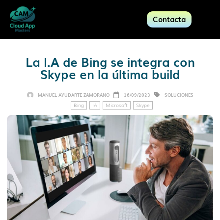
Contacta
La I.A de Bing se integra con
Skype en la última build
MANUEL AYUDARTE ZAMORANO
16/09/2023
SOLUCIONES
Bing
IA
Microsoft
Skype