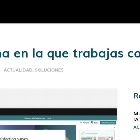
ma en la que trabajas c
ACTUALIDAD
,
SOLUCIONES
R
Mi
IA
AC