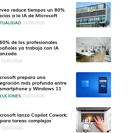
rveo reduce tiempos un 80%
acias a la IA de Microsoft
TUALIDAD
03/08/2026
 60% de los profesionales
pañoles ya trabaja con IA
anzada
31/07/2026
crosoft prepara una
tegración más profunda entre
 smartphone y Windows 11
LUCIONES
15/07/2026
crosoft lanza Copilot Cowork:
 para tareas complejas
13/07/2026