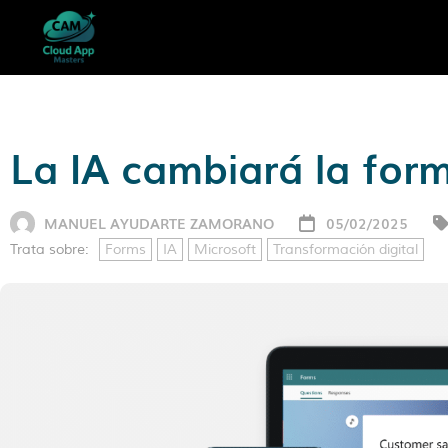
La IA cambiará la for
MANUEL AYUDARTE ZAMORANO
05/02/2025
Trata sobre:
Forms
IA
Microsoft
Transformación digital