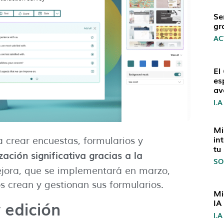
Se
gr
AC
El
es
av
I.A
Mi
in
 crear encuestas, formularios y
tu
zación significativa gracias a la
SO
ejora, que se implementará en marzo,
s crean y gestionan sus formularios.
Mi
IA
 edición
I.A