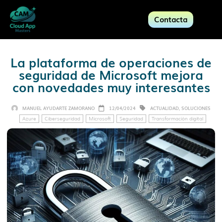
Contacta
La plataforma de operaciones de
seguridad de Microsoft mejora
con novedades muy interesantes
MANUEL AYUDARTE ZAMORANO
12/04/2024
ACTUALIDAD
,
SOLUCIONES
Azure
Ciberseguridad
Microsoft
Seguridad
Transformación digital