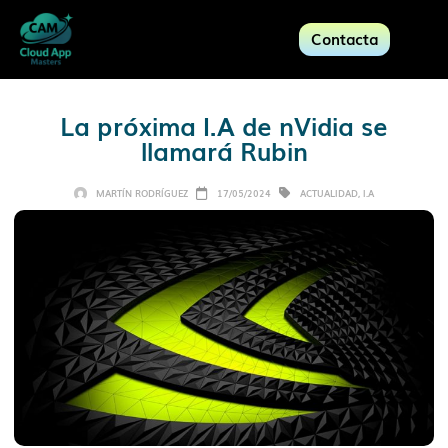
Contacta
La próxima I.A de nVidia se
llamará Rubin
MARTÍN RODRÍGUEZ
17/05/2024
ACTUALIDAD
,
I.A