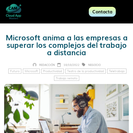
Contacta
Microsoft anima a las empresas a
superar los complejos del trabajo
a distancia
REDACCIÓN
10/10/2022
NEGOCIO
Futuro
Microsoft
Productividad
Teatro de la productividad
Teletrabajo
Trabajo remoto