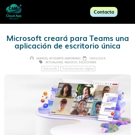
Contacta
Microsoft creará para Teams una
aplicación de escritorio única
MANUEL AYUDARTE ZAMORANO
18/02/2024
ACTUALIDAD
,
NEGOCIO
,
SOLUCIONES
Microsoft
Transformación digital