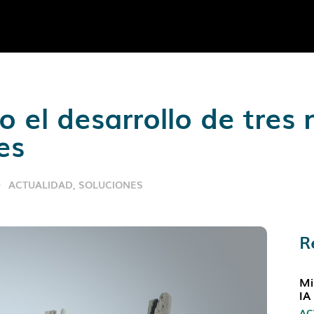
 el desarrollo de tres 
es
ACTUALIDAD
,
SOLUCIONES
R
Mi
IA
AC