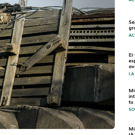
Se
gr
AC
El
es
av
I.A
Mi
in
tu
SO
Mi
IA