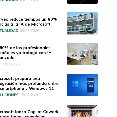
rveo reduce tiempos un 80%
acias a la IA de Microsoft
TUALIDAD
03/08/2026
 60% de los profesionales
pañoles ya trabaja con IA
anzada
31/07/2026
crosoft prepara una
tegración más profunda entre
 smartphone y Windows 11
LUCIONES
15/07/2026
crosoft lanza Copilot Cowork:
 para tareas complejas