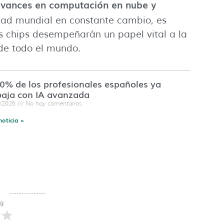
vances en computación en nube y
dad mundial en constante cambio, es
s chips desempeñarán un papel vital a la
 de todo el mundo.
60% de los profesionales españoles ya
baja con IA avanzada
7/2026
No hay comentarios
noticia »
ng