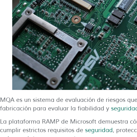
MQA es un sistema de evaluación de riesgos que 
fabricación para evaluar la fiabilidad y
segurida
La plataforma RAMP de Microsoft demuestra cóm
cumplir estrictos requisitos de
seguridad
, protec