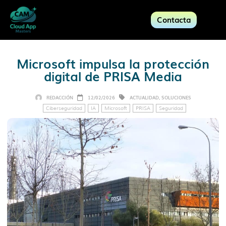
Contacta
Microsoft impulsa la protección
digital de PRISA Media
REDACCIÓN
12/02/2026
ACTUALIDAD
,
SOLUCIONES
Ciberseguridad
IA
Microsoft
PRISA
Seguridad