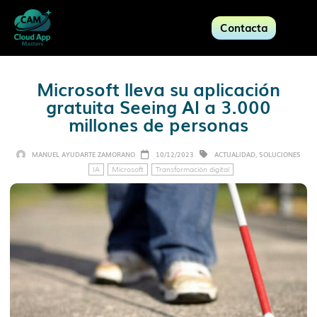
Contacta
Microsoft lleva su aplicación
gratuita Seeing AI a 3.000
millones de personas
MANUEL AYUDARTE ZAMORANO
10/12/2023
ACTUALIDAD
,
SOLUCIONES
IA
Microsoft
Transformación digital