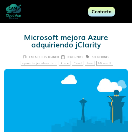
Contacta
Microsoft mejora Azure
adquiriendo jClarity
LAILA QUILES BLANCO
03/09/2019
SOLUCIONES
aprendizaje automatico
Azure
Cloud
Java
Microsoft