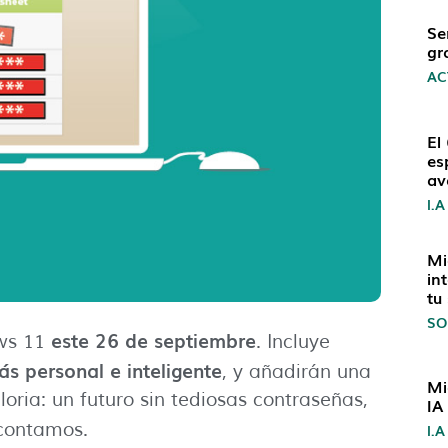
Se
gr
AC
El
es
av
I.A
Mi
in
tu
SO
este 26 de septiembre
ws 11
. Incluye
s personal e inteligente
, y añadirán una
Mi
oria: un futuro sin tediosas contraseñas,
IA
 contamos.
I.A