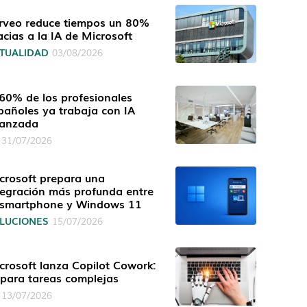
rveo reduce tiempos un 80%
acias a la IA de Microsoft
TUALIDAD
03/08/2026
 60% de los profesionales
pañoles ya trabaja con IA
anzada
31/07/2026
crosoft prepara una
tegración más profunda entre
 smartphone y Windows 11
LUCIONES
15/07/2026
crosoft lanza Copilot Cowork:
 para tareas complejas
13/07/2026