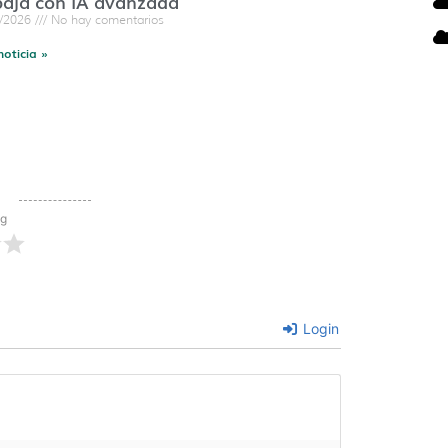
baja con IA avanzada
7/2026
No hay comentarios
noticia »
ng
Login