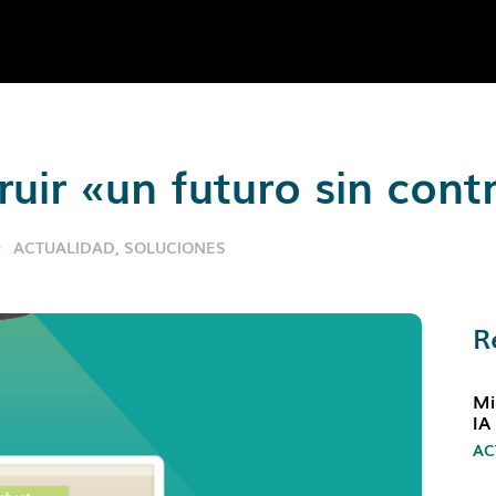
ruir «un futuro sin con
ACTUALIDAD
,
SOLUCIONES
R
Mi
IA
AC