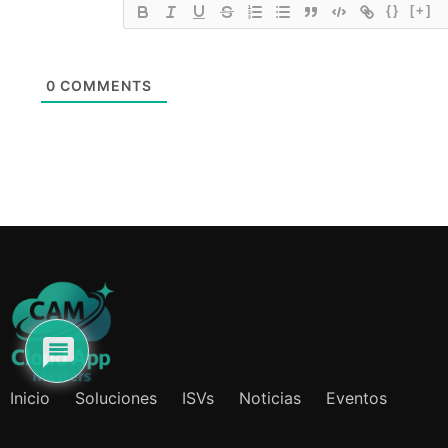
{}
[+]
0
COMMENTS
Inicio
Soluciones
ISVs
Noticias
Eventos