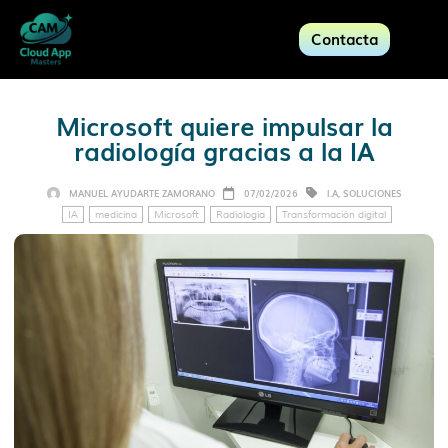
Contacta
Microsoft quiere impulsar la
radiología gracias a la IA
MANUEL AYUDARTE ZAMORANO
07/02/2026
I.A
,
SOLUCIONES
IA
medicina
Microsoft
Radiología
Transformación digital