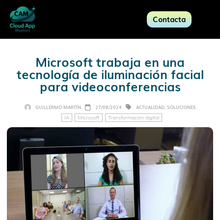
Contacta
Microsoft trabaja en una
tecnología de iluminación facial
para videoconferencias
GUILLERMO MARTÍN
27/08/2024
ACTUALIDAD
,
SOLUCIONES
IA
Microsoft
Transformación digital