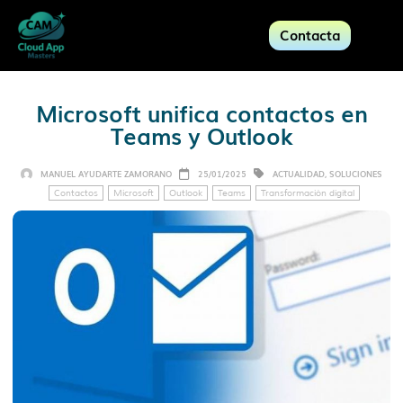
Contacta
Microsoft unifica contactos en
Teams y Outlook
MANUEL AYUDARTE ZAMORANO
25/01/2025
ACTUALIDAD
,
SOLUCIONES
Contactos
Microsoft
Outlook
Teams
Transformación digital