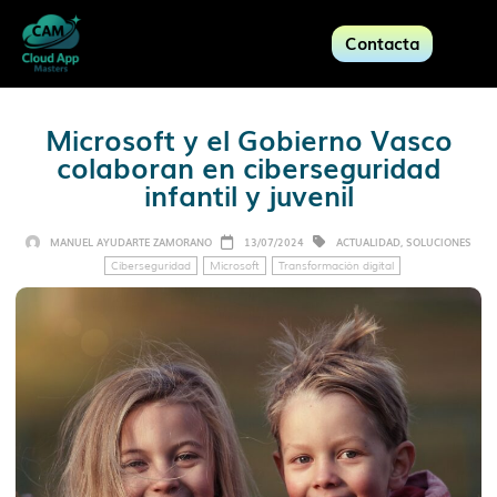
Contacta
Microsoft y el Gobierno Vasco
colaboran en ciberseguridad
infantil y juvenil
MANUEL AYUDARTE ZAMORANO
13/07/2024
ACTUALIDAD
,
SOLUCIONES
Ciberseguridad
Microsoft
Transformación digital