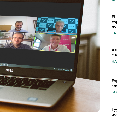
El
es
av
I.A
As
cu
H
Es
so
SO
Ty
qu