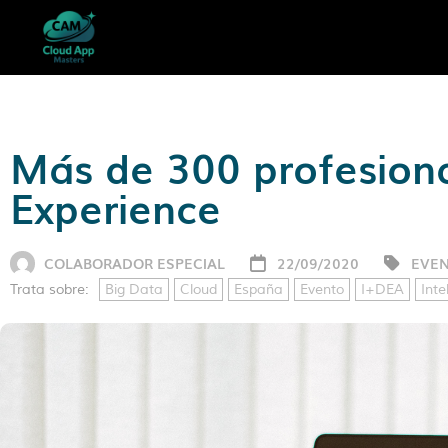
Más de 300 profesiona
Experience
COLABORADOR ESPECIAL
22/09/2020
EVE
Trata sobre:
Big Data
Cloud
España
Evento
I+DEA
Inte