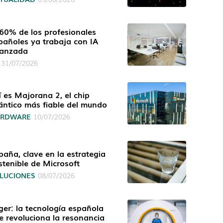
 60% de los profesionales
pañoles ya trabaja con IA
anzada
31/07/2026
í es Majorana 2, el chip
ántico más fiable del mundo
ARDWARE
10/07/2026
paña, clave en la estrategia
stenible de Microsoft
LUCIONES
08/07/2026
ger: la tecnología española
e revoluciona la resonancia