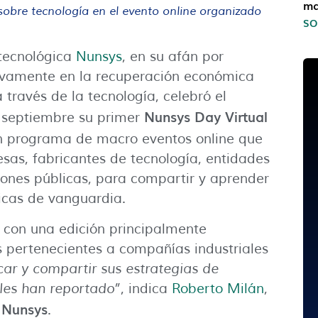
ma
 sobre tecnología en el evento online organizado
SO
tecnológica
Nunsys
, en su afán por
ivamente en la recuperación económica
través de la tecnología, celebró el
Nunsys Day Virtual
 septiembre su primer
un programa de macro eventos online que
sas, fabricantes de tecnología, entidades
iones públicas, para compartir y aprender
icas de vanguardia.
nó con una edición principalmente
os pertenecientes a compañías industriales
car y compartir sus estrategias de
 les han reportado”
, indica
Roberto Milán
,
Nunsys
e
.