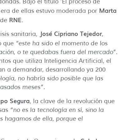
ondas. Bajo el título ‘El proceso de
Marta
imera de ellas estuvo moderada por
RNE
’ de
.
José Cipriano Tejedor
isis sanitaria,
,
ió que
“este ha sido el momento de los
ización, o te quedabas fuera del mercado”
.
 que utiliza Inteligencia Artificial, el
 van a demandar, desarrollando ya 200
ología, no habría sido posible que las
 pasados
meses
”
.
upo Segura
, la clave de la revolución que
esas
“no es la tecnología en sí, sino la
s hagamos de ella, porque el