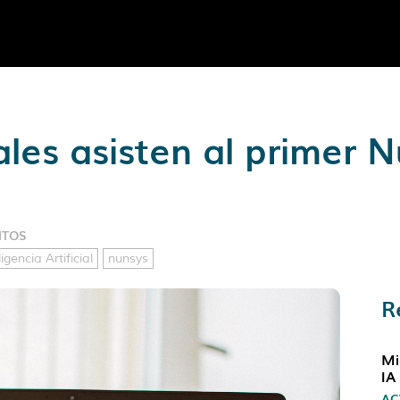
les asisten al primer N
NTOS
ligencia Artificial
nunsys
R
Mi
IA
AC