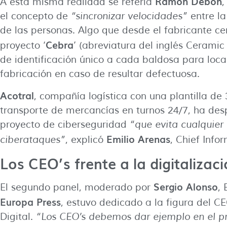
Ramón Debón
A esta misma realidad se refería
,
el concepto de
“sincronizar velocidades”
entre la
de las personas. Algo que desde el fabricante c
Cebra
proyecto ‘
’ (abreviatura del inglés Ceramic
de identificación único a cada baldosa para locali
fabricación en caso de resultar defectuosa.
Acotral
, compañía logística con una plantilla de
transporte de mercancías en turnos 24/7, ha de
proyecto de ciberseguridad
“que evita cualquie
Emilio Arenas
ciberataques”
, explicó
, Chief Info
Los CEO’s frente a la digitalizac
Sergio Alonso
El segundo panel, moderado por
,
Europa Press
, estuvo dedicado a la figura del 
Digital.
“Los CEO’s debemos dar ejemplo en el pr