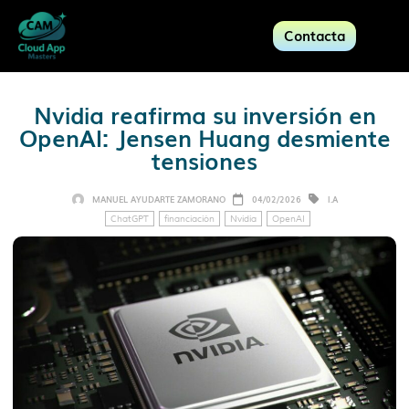
Contacta
Nvidia reafirma su inversión en
OpenAI: Jensen Huang desmiente
tensiones
MANUEL AYUDARTE ZAMORANO
04/02/2026
I.A
ChatGPT
financiación
Nvidia
OpenAI