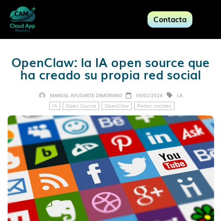
Contacta
OpenClaw: la IA open source que
ha creado su propia red social
MANUEL AYUDARTE ZAMORANO
06/02/2026
I.A
IA
Open Source
OpenClaw
Redes sociales