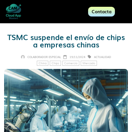
Contacta
TSMC suspende el envío de chips
a empresas chinas
COLABORADOR ESPECIAL
19/11/2024
ACTUALIDAD
China
Chips
Comercio
Mercado