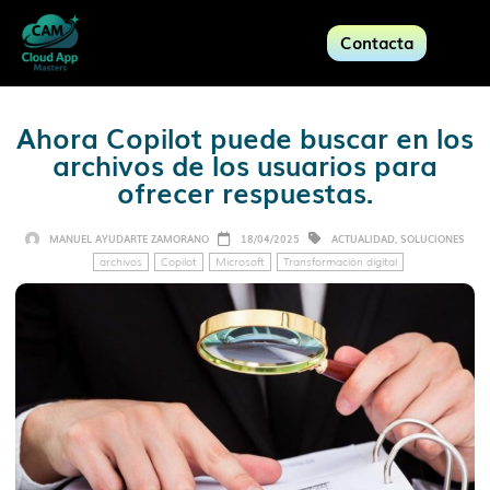
Contacta
Ahora Copilot puede buscar en los
archivos de los usuarios para
ofrecer respuestas.
MANUEL AYUDARTE ZAMORANO
18/04/2025
ACTUALIDAD
,
SOLUCIONES
archivos
Copilot
Microsoft
Transformación digital