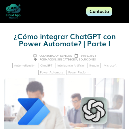
Contacta
¿Cómo integrar ChatGPT con
Power Automate? | Parte I
COLABORADOR ESPECIAL
30/03/2023
FORMACIÓN
,
SIN CATEGORÍA
,
SOLUCIONES
Automatización
ChatGPT
Inteligencia Artificial
Itequia
Microsoft
Power Automate
Power Platform