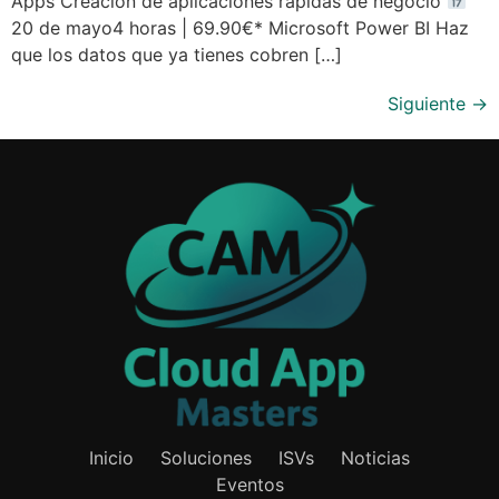
Apps Creación de aplicaciones rápidas de negocio
20 de mayo4 horas | 69.90€* Microsoft Power BI Haz
que los datos que ya tienes cobren […]
Siguiente
→
Inicio
Soluciones
ISVs
Noticias
Eventos