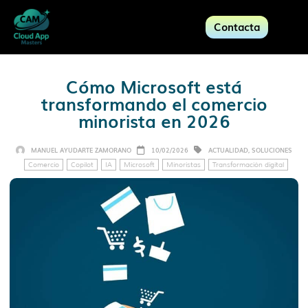
Contacta
Cómo Microsoft está
transformando el comercio
minorista en 2026
MANUEL AYUDARTE ZAMORANO
10/02/2026
ACTUALIDAD
,
SOLUCIONES
Comercio
Copilot
IA
Microsoft
Minoristas
Transformación digital