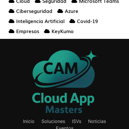
Cloud
Seguridad
Microsoft Teams
Ciberseguridad
Azure
Inteligencia Artificial
Covid-19
Empresas
KeyKumo
Inicio
Soluciones
ISVs
Noticias
Eventos