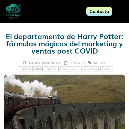
Contacta
El departamento de Harry Potter:
fórmulas mágicas del marketing y
ventas post COVID
COLABORADOR ESPECIAL
23/11/2021
NEGOCIO
COVID
CRM
Lãberit
Lãberit Cloud
marketing
ventas