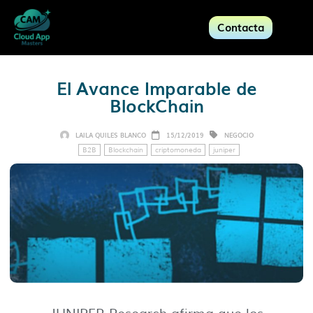
Contacta
El Avance Imparable de
BlockChain
LAILA QUILES BLANCO
15/12/2019
NEGOCIO
B2B
Blockchain
criptomoneda
juniper