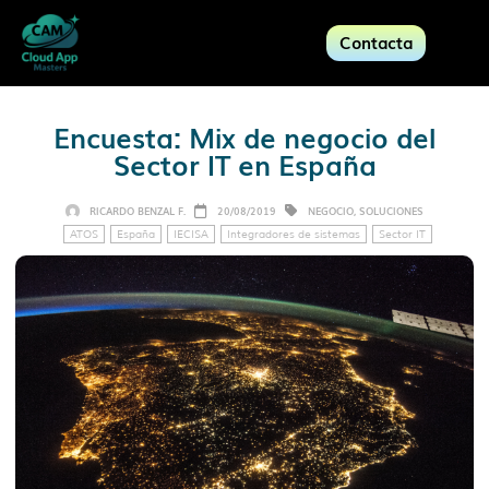
Contacta
Encuesta: Mix de negocio del
Sector IT en España
RICARDO BENZAL F.
20/08/2019
NEGOCIO
,
SOLUCIONES
ATOS
España
IECISA
Integradores de sistemas
Sector IT