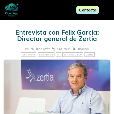
Contacta
Entrevista con Felix García:
Director general de Zertia
EDUARDO ORTIZ
04/11/2019
NEGOCIO
entrevista
Felix Garcia
IT
servicios Cloud
Zertia