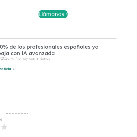
Llámanos ›
60% de los profesionales españoles ya
baja con IA avanzada
7/2026
No hay comentarios
noticia »
ng