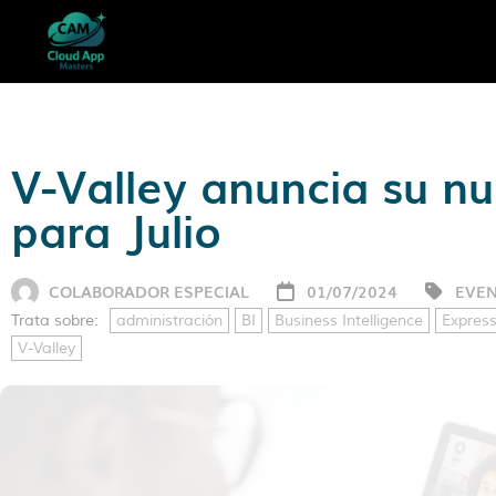
V-Valley anuncia su n
para Julio
COLABORADOR ESPECIAL
01/07/2024
EVE
Trata sobre:
administración
BI
Business Intelligence
Express
V-Valley