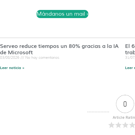
Mándanos un mail ›
Serveo reduce tiempos un 80% gracias a la IA
El 
de Microsoft
tra
03/08/2026
No hay comentarios
31/0
Leer noticia »
Leer 
0
Article Rati