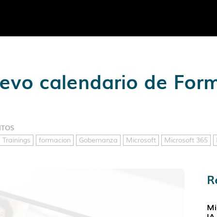
uevo calendario de For
NTOS
 Trainings
formacion
Gobernanza
Microsoft
Microsoft 365
R
Mi
IA