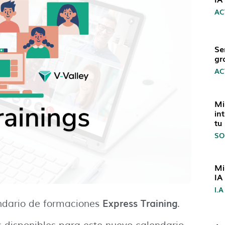
AC
Se
gr
AC
Mi
in
tu
SO
Mi
IA
I.A
Express Training
ndario de formaciones
.