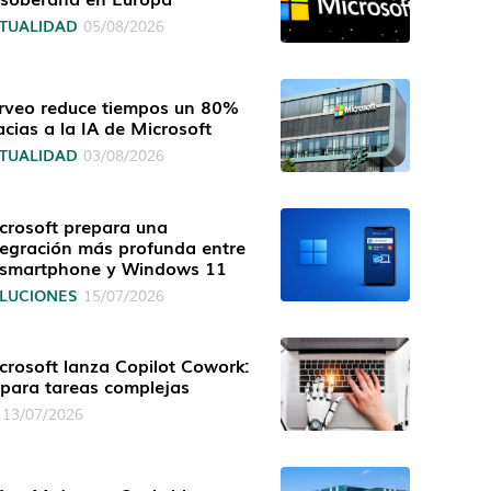
TUALIDAD
05/08/2026
rveo reduce tiempos un 80%
acias a la IA de Microsoft
TUALIDAD
03/08/2026
crosoft prepara una
tegración más profunda entre
 smartphone y Windows 11
LUCIONES
15/07/2026
crosoft lanza Copilot Cowork:
 para tareas complejas
13/07/2026