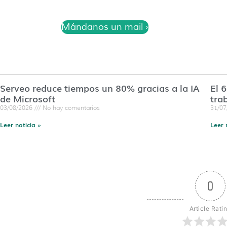
Mándanos un mail ›
Serveo reduce tiempos un 80% gracias a la IA
El 
de Microsoft
tra
03/08/2026
No hay comentarios
31/0
Leer noticia »
Leer 
0
Article Rati