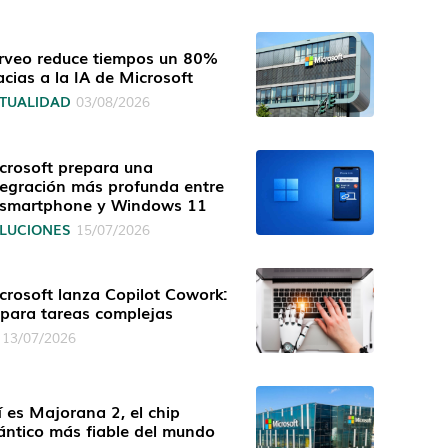
rveo reduce tiempos un 80%
acias a la IA de Microsoft
TUALIDAD
03/08/2026
crosoft prepara una
tegración más profunda entre
 smartphone y Windows 11
LUCIONES
15/07/2026
crosoft lanza Copilot Cowork:
 para tareas complejas
13/07/2026
í es Majorana 2, el chip
ántico más fiable del mundo