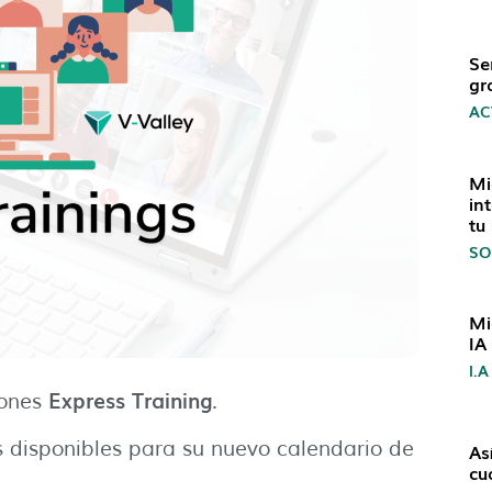
Se
gr
AC
Mi
in
tu
SO
Mi
IA
I.A
Express Training
iones
.
 disponibles para su nuevo calendario de
As
cu