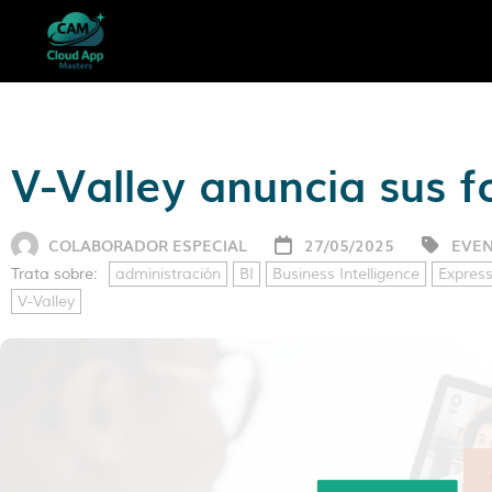
V-Valley anuncia sus 
COLABORADOR ESPECIAL
27/05/2025
EVE
Trata sobre:
administración
BI
Business Intelligence
Express
V-Valley