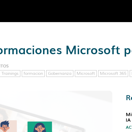
formaciones Microsoft p
NTOS
 Trainings
formacion
Gobernanza
Microsoft
Microsoft 365
R
Mi
IA
AC