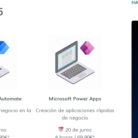
H
5
 Automate
Microsoft Power Apps
negocio en la
Creación de aplicaciones rápidas
a
de negocio
nio
20 de junio
.90€*
4 horas | 69.90€*