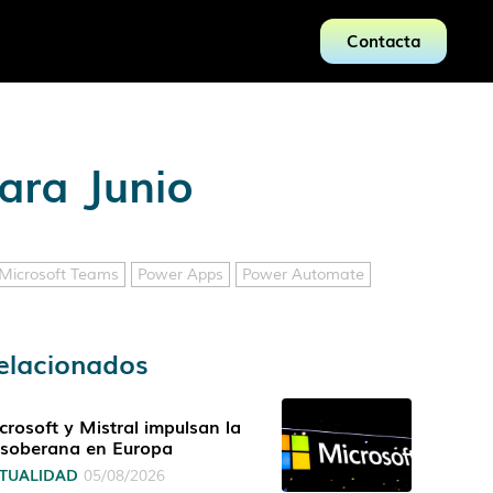
Contacta
ara Junio
Microsoft Teams
Power Apps
Power Automate
elacionados
crosoft y Mistral impulsan la
 soberana en Europa
TUALIDAD
05/08/2026