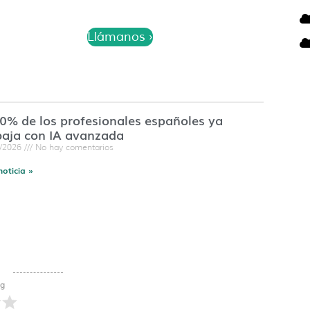
Llámanos ›
60% de los profesionales españoles ya
baja con IA avanzada
7/2026
No hay comentarios
noticia »
ng