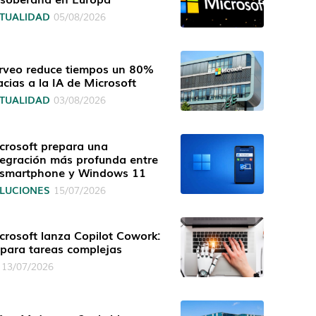
TUALIDAD
05/08/2026
rveo reduce tiempos un 80%
acias a la IA de Microsoft
TUALIDAD
03/08/2026
crosoft prepara una
tegración más profunda entre
 smartphone y Windows 11
LUCIONES
15/07/2026
crosoft lanza Copilot Cowork:
 para tareas complejas
13/07/2026