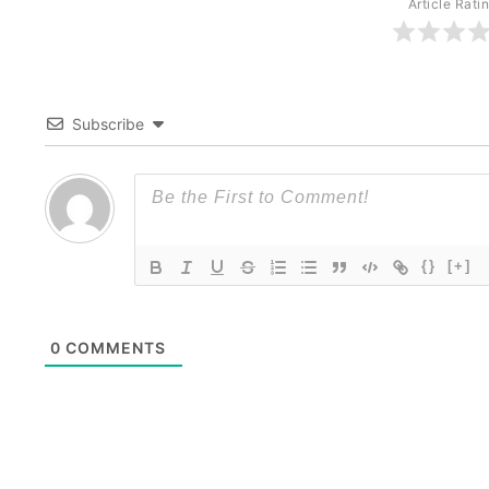
Article Rati
Subscribe
{}
[+]
0
COMMENTS