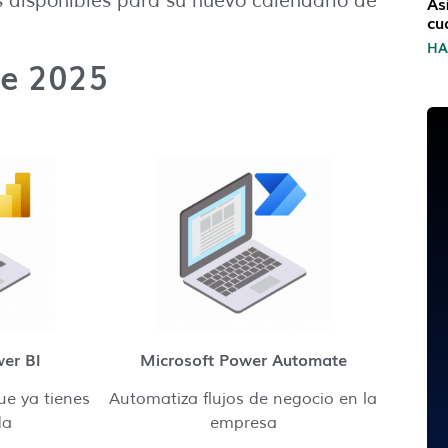
 disponibles para su nuevo calendario de
As
cu
H
re 2025
er BI
Microsoft Power Automate
ue ya tienes
Automatiza flujos de negocio en la
da
empresa