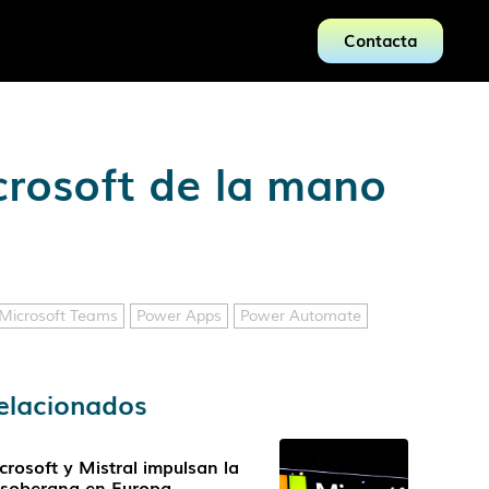
Contacta
crosoft de la mano
Microsoft Teams
Power Apps
Power Automate
elacionados
crosoft y Mistral impulsan la
 soberana en Europa