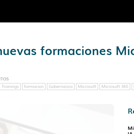
nuevas formaciones Mi
NTOS
 Trainings
formacion
Gobernanza
Microsoft
Microsoft 365
R
Mi
IA