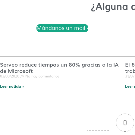
¿Alguna 
Mándanos un mail ›
Serveo reduce tiempos un 80% gracias a la IA
El 
de Microsoft
tra
03/08/2026
No hay comentarios
31/0
Leer noticia »
Leer 
0