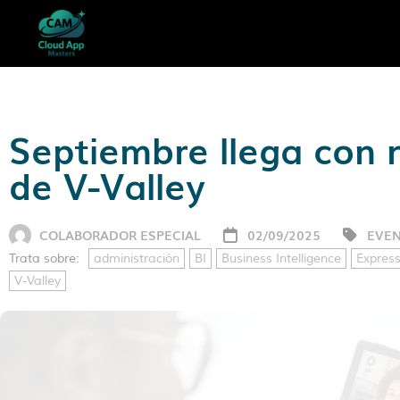
Septiembre llega con 
de V-Valley
COLABORADOR ESPECIAL
02/09/2025
EVE
Trata sobre:
administración
BI
Business Intelligence
Express
V-Valley