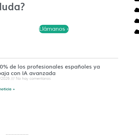
duda?
Llámanos ›
60% de los profesionales españoles ya
baja con IA avanzada
7/2026
No hay comentarios
noticia »