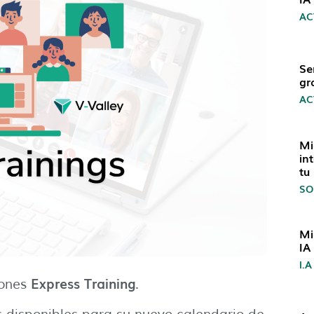
AC
Se
gr
AC
Mi
in
tu
SO
Mi
IA
I.A
Express Training
iones
.