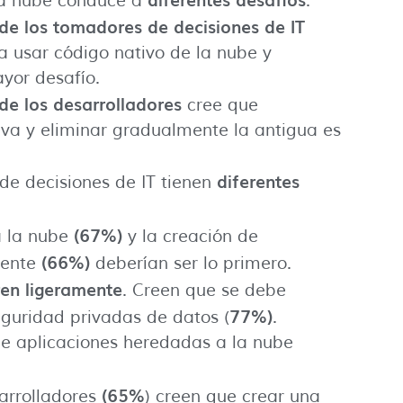
 la nube conduce a
:
e los tomadores de decisiones de IT
a usar código nativo de la nube y
yor desafío.
e los desarrolladores
cree que
eva y eliminar gradualmente la antigua es
diferentes
de decisiones de IT tienen
(67%)
a la nube
y la creación de
(66%)
iente
deberían ser lo primero.
ren ligeramente
. Creen que se debe
77%)
eguridad privadas de datos (
.
e aplicaciones heredadas a la nube
(65%
sarrolladores
) creen que crear una