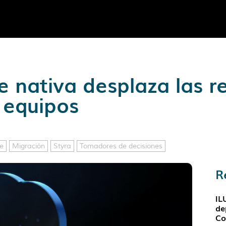
e nativa desplaza las r
 equipos
e
Migración
Styra
Tomadores de decisiones
R
IL
de
Co