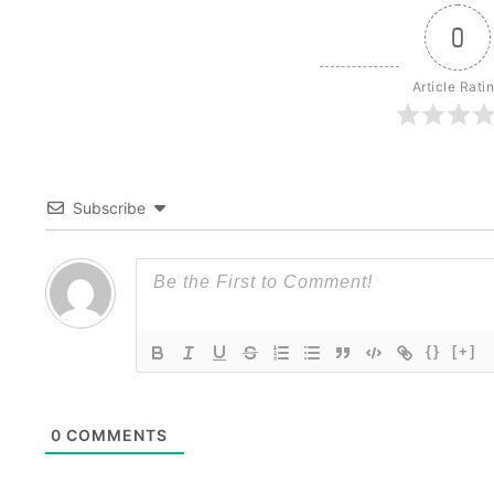
0
Article Rati
Subscribe
{}
[+]
0
COMMENTS