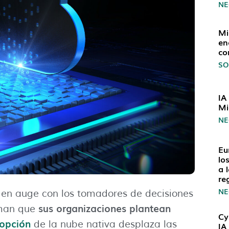
NE
Mi
en
co
SO
IA
Mi
NE
Eu
lo
a 
re
NE
n en auge con los tomadores de decisiones
sus organizaciones plantean
rman que
Cy
opción
de la nube nativa desplaza las
IA