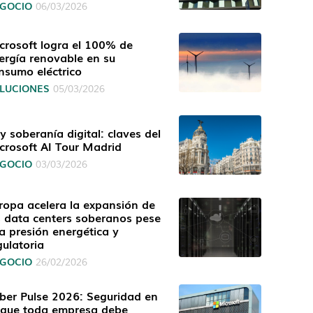
GOCIO
06/03/2026
crosoft logra el 100% de
ergía renovable en su
nsumo eléctrico
LUCIONES
05/03/2026
 y soberanía digital: claves del
crosoft AI Tour Madrid
GOCIO
03/03/2026
ropa acelera la expansión de
s data centers soberanos pese
la presión energética y
gulatoria
GOCIO
26/02/2026
ber Pulse 2026: Seguridad en
 que toda empresa debe