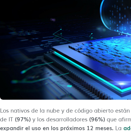
Los nativos de la nube y de código abierto está
(97%)
(96%)
de IT
y los desarrolladores
que afi
expandir el uso en los próximos 12 meses.
ad
La