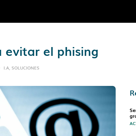
evitar el phising
I.A
,
SOLUCIONES
R
Se
gr
AC