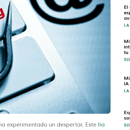
El
es
av
I.A
Mi
in
tu
SO
Mi
IA
I.A
Es
so
 ha experimentado un despertar. Este
ha
SO