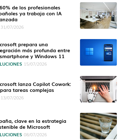
 60% de los profesionales
pañoles ya trabaja con IA
anzada
31/07/2026
crosoft prepara una
tegración más profunda entre
 smartphone y Windows 11
LUCIONES
15/07/2026
crosoft lanza Copilot Cowork:
 para tareas complejas
13/07/2026
paña, clave en la estrategia
stenible de Microsoft
LUCIONES
08/07/2026