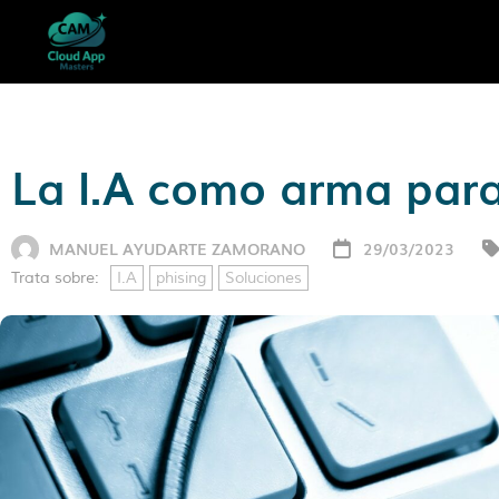
La I.A como arma para 
MANUEL AYUDARTE ZAMORANO
29/03/2023
Trata sobre:
I.A
phising
Soluciones