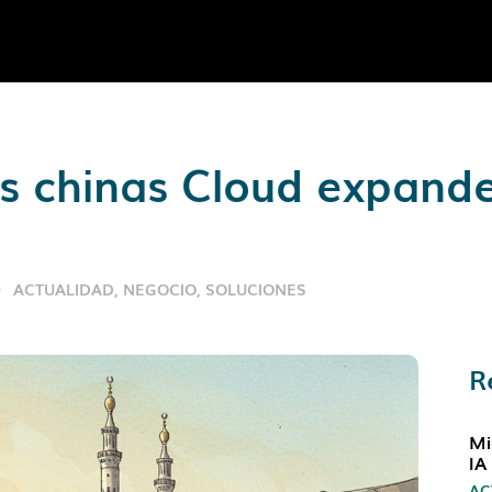
 chinas Cloud expande
ACTUALIDAD
,
NEGOCIO
,
SOLUCIONES
R
Mi
IA
AC