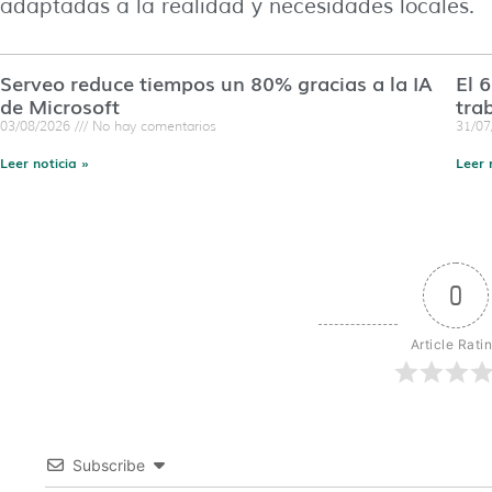
adaptadas a la realidad y necesidades locales.
Serveo reduce tiempos un 80% gracias a la IA
El 
de Microsoft
tra
03/08/2026
No hay comentarios
31/0
Leer noticia »
Leer 
0
Article Rati
Subscribe