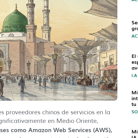
Se
gr
AC
El
es
av
I.A
Mi
in
tu
SO
es proveedores chinos de servicios en la
nificativamente en Medio Oriente,
enses como Amazon Web Services (AWS),
Mi
IA