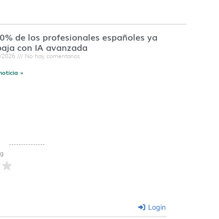
60% de los profesionales españoles ya
baja con IA avanzada
7/2026
No hay comentarios
noticia »
ng
Login