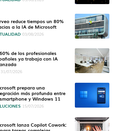
rveo reduce tiempos un 80%
acias a la IA de Microsoft
TUALIDAD
03/08/2026
 60% de los profesionales
pañoles ya trabaja con IA
anzada
31/07/2026
crosoft prepara una
tegración más profunda entre
 smartphone y Windows 11
LUCIONES
15/07/2026
crosoft lanza Copilot Cowork:
 para tareas complejas