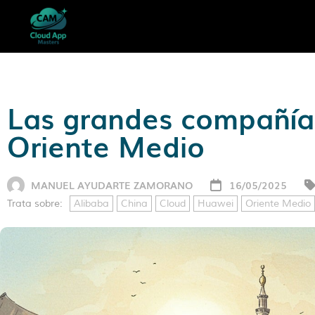
Las grandes compañías
Oriente Medio
MANUEL AYUDARTE ZAMORANO
16/05/2025
Trata sobre:
Alibaba
China
Cloud
Huawei
Oriente Medio