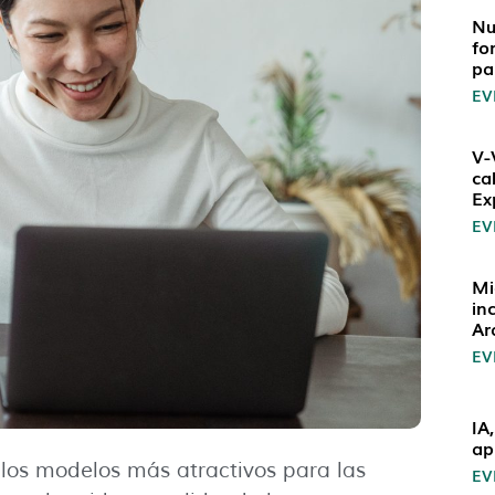
Nu
fo
pa
EV
V-
ca
Ex
EV
Mi
in
Ar
EV
IA
ap
 los modelos más atractivos para las
EV