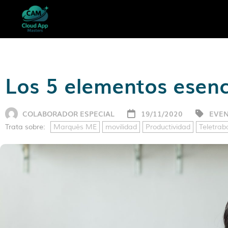
Los 5 elementos esenci
COLABORADOR ESPECIAL
19/11/2020
EVE
Trata sobre:
Marqués ME
movilidad
Productividad
Teletrab