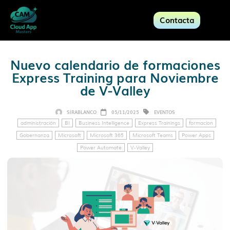
Contacta
Nuevo calendario de formaciones
Express Training para Noviembre
de V-Valley
SIRABLANCO
05/11/2025
EVENTOS
administración
BI
Business Intelligence
Express Trainings
formacion
Gobernanza
Microsoft
Microsoft 365
Microsoft Teams
Power Apps
Power Automate
V-Valley