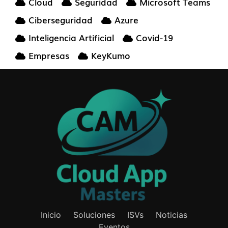
Cloud
Seguridad
Microsoft Teams
Ciberseguridad
Azure
Inteligencia Artificial
Covid-19
Empresas
KeyKumo
Inicio
Soluciones
ISVs
Noticias
Eventos