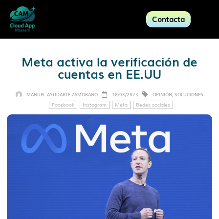
Contacta
Meta activa la verificación de
cuentas en EE.UU
MANUEL AYUDARTE ZAMORANO
18/03/2023
OPINIÓN
,
SOLUCIONES
Facebook
Instagram
Meta
Redes sociales