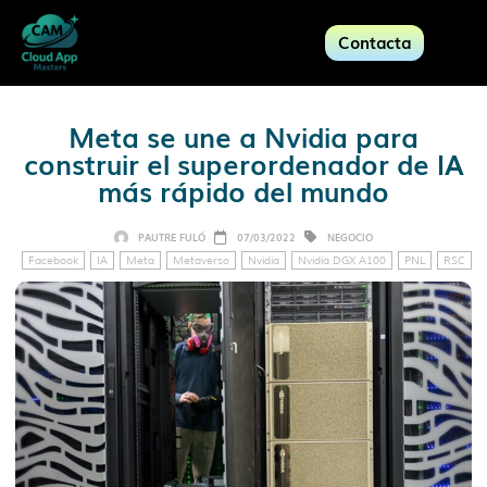
Contacta
Meta se une a Nvidia para
construir el superordenador de IA
más rápido del mundo
PAUTRE FULÓ
07/03/2022
NEGOCIO
Facebook
IA
Meta
Metaverso
Nvidia
Nvidia DGX A100
PNL
RSC