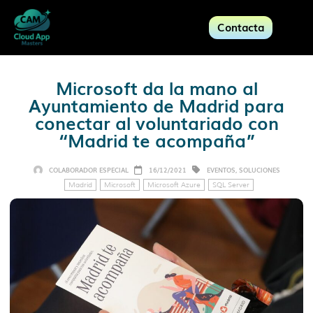
Contacta
Microsoft da la mano al
Ayuntamiento de Madrid para
conectar al voluntariado con
“Madrid te acompaña”
COLABORADOR ESPECIAL
16/12/2021
EVENTOS
,
SOLUCIONES
Madrid
Microsoft
Microsoft Azure
SQL Server