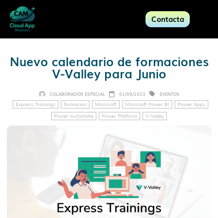
Contacta
Nuevo calendario de formaciones
V-Valley para Junio
COLABORADOR ESPECIAL
01/06/2023
EVENTOS
Express Trainings
formacion
Microsoft
Microsoft Power BI
Power Apps
Power Automate
Power Platform
V-Valley