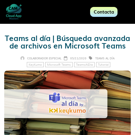
Contacta
Teams al día | Búsqueda avanzada
de archivos en Microsoft Teams
COLABORADOR ESPECIAL
05/11/2020
TEAMS AL DÍA
KeyKumo
Microsoft Teams
TeamsAlDía
Tutorial