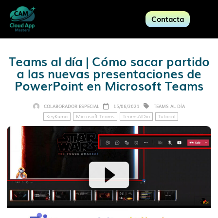
Contacta
Teams al día | Cómo sacar partido
a las nuevas presentaciones de
PowerPoint en Microsoft Teams
COLABORADOR ESPECIAL
15/06/2021
TEAMS AL DÍA
KeyKumo
Microsoft Teams
TeamsAlDía
Tutorial