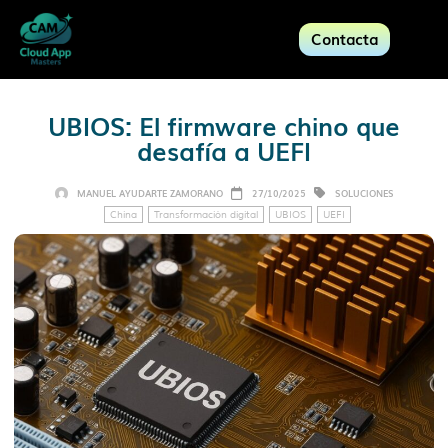
Contacta
UBIOS: El firmware chino que
desafía a UEFI
MANUEL AYUDARTE ZAMORANO
27/10/2025
SOLUCIONES
China
Transformación digital
UBIOS
UEFI