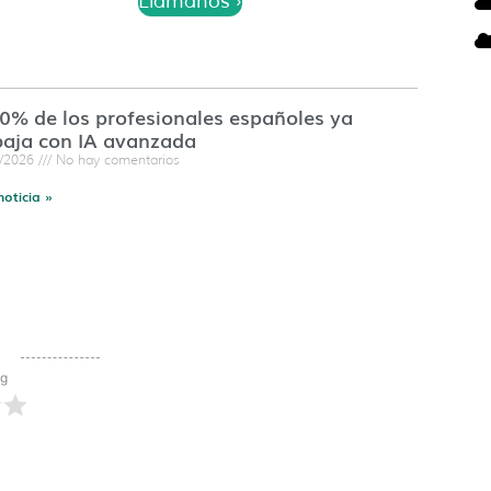
Llámanos ›
60% de los profesionales españoles ya
baja con IA avanzada
7/2026
No hay comentarios
noticia »
ng