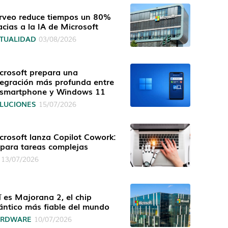
rveo reduce tiempos un 80%
acias a la IA de Microsoft
TUALIDAD
03/08/2026
crosoft prepara una
tegración más profunda entre
 smartphone y Windows 11
LUCIONES
15/07/2026
crosoft lanza Copilot Cowork:
 para tareas complejas
13/07/2026
í es Majorana 2, el chip
ántico más fiable del mundo
ARDWARE
10/07/2026