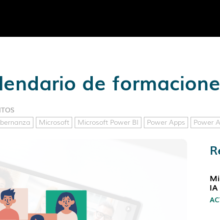
alendario de formacion
NTOS
bernanza
Microsoft
Microsoft Power BI
Power Apps
Power 
R
Mi
IA
AC