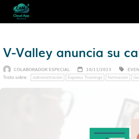
V-Valley anuncia su c
COLABORADOR ESPECIAL
10/11/2023
EVE
Trata sobre:
administración
Express Trainings
formacion
Go