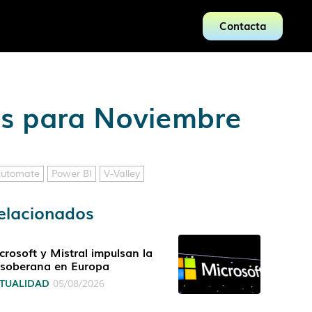
Contacta
es para Noviembre
Automate
Power BI
V-Valley
elacionados
crosoft y Mistral impulsan la
 soberana en Europa
TUALIDAD
05/08/2026