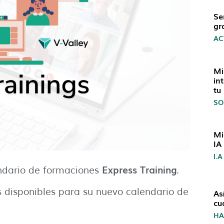
Se
gr
AC
Mi
in
tu
SO
Mi
IA
I.A
Express Training
ndario de formaciones
.
 disponibles para su nuevo calendario de
As
cu
H