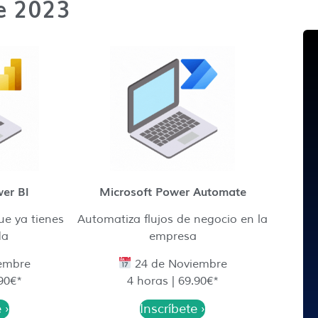
re 2023
er BI
Microsoft Power Automate
ue ya tienes
Automatiza flujos de negocio en la
da
empresa
embre
24 de Noviembre
.90€*
4 horas | 69.90€*
 ›
Inscríbete ›