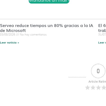
Mándanos un mail ›
Serveo reduce tiempos un 80% gracias a la IA
El 
de Microsoft
tra
03/08/2026
No hay comentarios
31/0
Leer noticia »
Leer 
0
Article Rati