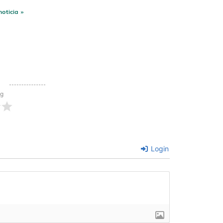
noticia »
ng
Login