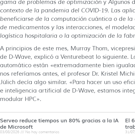
gama de problemas de optimización
y
Algunos de
contexto de la pandemia del COVID-19. Las apli
beneficiarse de la computación cuántica o de la 
de medicamentos y las interacciones, el modelad
logística hospitalaria o la optimización de la fab
A principios de este mes, Murray Thom, vicepresi
de D-Wave, explicó a Venturebeat lo siguiente. 
automático están «extremadamente bien igualad
nos referíamos antes, el profesor Dr. Kristel Mi
Jülich decía algo similar. «Para hacer un uso ef
e inteligencia artificial de D-Wave, estamos int
modular HPC».
Serveo reduce tiempos un 80% gracias a la IA
El 
de Microsoft
tra
03/08/2026
No hay comentarios
31/0