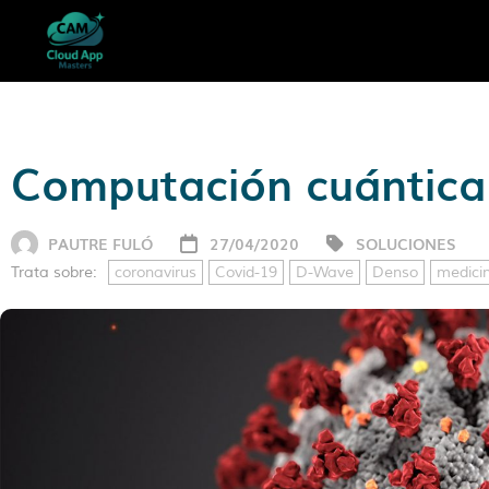
Computación cuántica g
PAUTRE FULÓ
27/04/2020
SOLUCIONES
Trata sobre:
coronavirus
Covid-19
D-Wave
Denso
medici