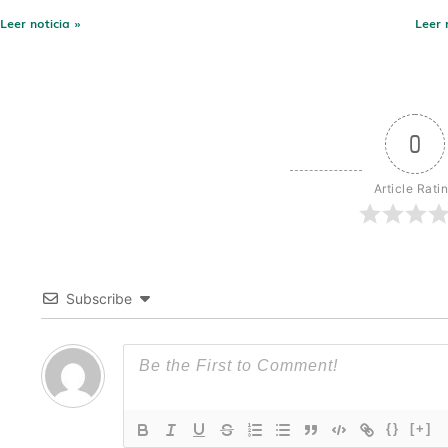
Leer noticia »
Leer 
0
Article Rati
Subscribe
{}
[+]