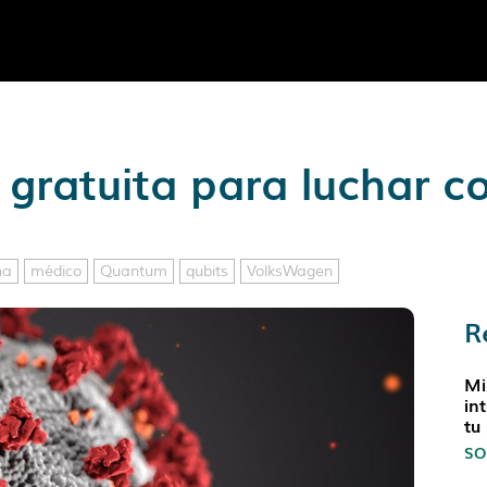
ratuita para luchar co
na
médico
Quantum
qubits
VolksWagen
R
Mi
in
tu
SO