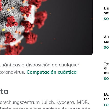
Es
so
SO
Au
ca
SO
Ty
ánticas a disposición de cualquier
qu
Computación cuántica
ma
coronavirus.
SO
ita
IA
re
Forschungszentrum Jülich, Kyocera, MDR,
FO