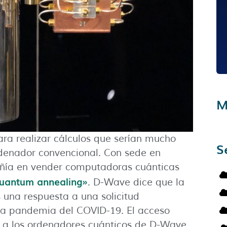
M
ra realizar cálculos que serían mucho
S
rdenador convencional. Con sede en
ñía en vender computadoras cuánticas
uantum annealing»
. D-Wave dice que la
 una respuesta a una solicitud
la pandemia del COVID-19. El acceso
to a los ordenadores cuánticos de D-Wave