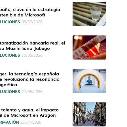
paña, clave en la estrategia
stenible de Microsoft
LUCIONES
08/07/2026
tomatización bancaria real: el
so Maximiliano Jabugo
LUCIONES
10/06/2026
ger: la tecnología española
e revoluciona la resonancia
gnética
LUCIONES
27/05/2026
, talento y agua: el impacto
al de Microsoft en Aragón
RMACIÓN
21/04/2026