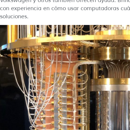
Volkswagen y otros también ofrecen ayuda. Brind
con experiencia en cómo usar computadoras cuán
soluciones.