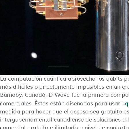
La computación cuántica aprovecha los qubits pa
más difíciles o directamente imposibles en un o
Burnaby, Canadá, D-Wave fue la primera compa
q
comerciales. Éstas están diseñadas para usar «
medida para hacer que el acceso sea gratuito es
intergubernamental canadiense de soluciones a 
comercial gratuito e ilimitado a nivel de contra