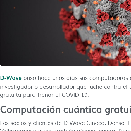
D-Wave
puso hace unos días sus computadoras cu
investigador o desarrollador que luche contra el 
gratuita para frenar el COVID-19.
Computación cuántica gratu
Los socios y clientes de D-Wave Cineca, Denso, 