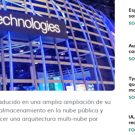
Es
so
SO
Au
ca
SO
Ty
qu
ma
SO
raducido en una amplia ampliación de su
e almacenamiento en la nube pública y
IA
cer una arquitectura multi-nube por
re
FO