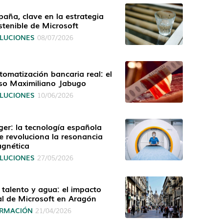
paña, clave en la estrategia
stenible de Microsoft
LUCIONES
08/07/2026
tomatización bancaria real: el
so Maximiliano Jabugo
LUCIONES
10/06/2026
ger: la tecnología española
e revoluciona la resonancia
gnética
LUCIONES
27/05/2026
, talento y agua: el impacto
al de Microsoft en Aragón
RMACIÓN
21/04/2026