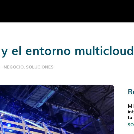
y el entorno multicloud
NEGOCIO
,
SOLUCIONES
R
Mi
in
tu
SO