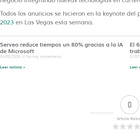
negocio integrando nuevas tecnologías en carter
Todos los anuncios se hicieron en la keynote del
2023
en Las Vegas esta semana.
Serveo reduce tiempos un 80% gracias a la IA
El 
de Microsoft
tra
03/08/2026
No hay comentarios
31/0
Leer noticia »
Leer 
0
Article Rati