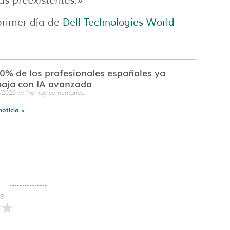
as preexistentes.»
 primer día de
Dell Technologies World
60% de los profesionales españoles ya
baja con IA avanzada
7/2026
No hay comentarios
noticia »
ng