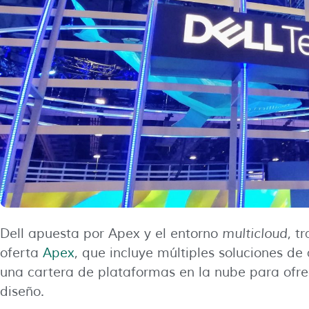
Dell apuesta por Apex y el entorno
multicloud
, t
oferta
Apex
, que incluye múltiples soluciones d
una cartera de plataformas en la nube para ofre
diseño.