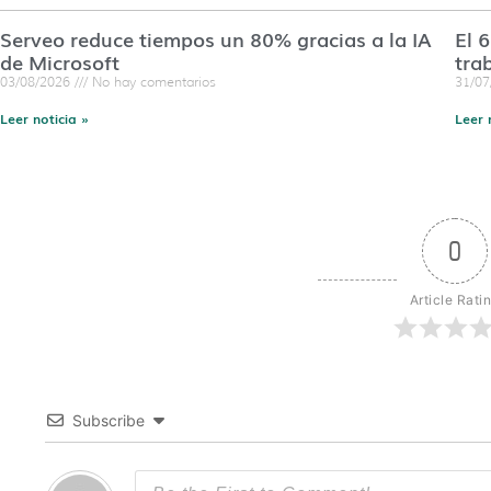
Serveo reduce tiempos un 80% gracias a la IA
El 
de Microsoft
tra
03/08/2026
No hay comentarios
31/0
Leer noticia »
Leer 
0
Article Rati
Subscribe