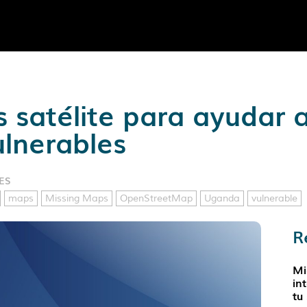
s satélite para ayudar a
lnerables
ES
maps
Missing Maps
OpenStreetMap
Uganda
vulnerable
R
Mi
in
tu