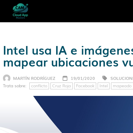
Intel usa IA e imágene
mapear ubicaciones vu
MARTÍN RODRÍGUEZ
19/01/2020
SOLUCION
Trata sobre:
conflicto
Cruz Roja
Facebook
Intel
mapeado