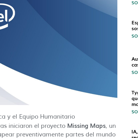
SO
Es
so
SO
Au
ca
SO
Ty
qu
ma
SO
ica y el Equipo Humanitario
Missing Maps
s iniciaron el proyecto
, un
IA
mapear preventivamente partes del mundo
re