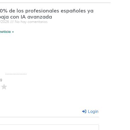
60% de los profesionales españoles ya
baja con IA avanzada
7/2026
No hay comentarios
noticia »
ng
Login