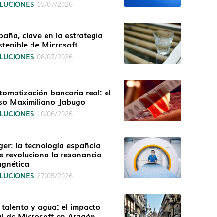
LUCIONES
15/07/2026
paña, clave en la estrategia
stenible de Microsoft
LUCIONES
08/07/2026
tomatización bancaria real: el
so Maximiliano Jabugo
LUCIONES
10/06/2026
ger: la tecnología española
e revoluciona la resonancia
gnética
LUCIONES
27/05/2026
, talento y agua: el impacto
al de Microsoft en Aragón